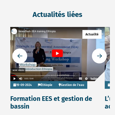
Actualités liées
Read more about Formation EES et gestion de bassin
Read 
Actualité
Go to previous slide
Go to ne
19-09-2024
Éthiopie
Gestion de l'eau
09
Formation EES et gestion de
L’u
bassin
acc