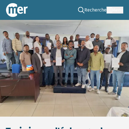
Recherche
Menu
Go to the search page
CNEE – FR