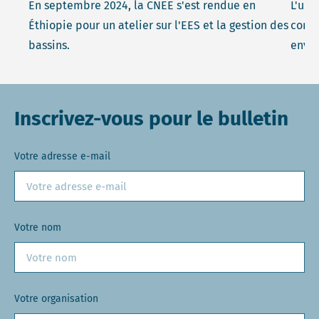
En septembre 2024, la CNEE s'est rendue en
L'uni
Éthiopie pour un atelier sur l'EES et la gestion des
contr
bassins.
envir
Inscrivez-vous pour le bulletin
Votre adresse e-mail
Votre nom
Votre organisation