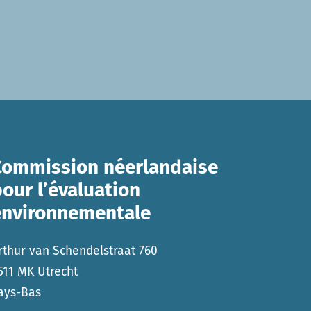
Commission néerlandaise
our l’évaluation
environnementale
rthur van Schendelstraat 760
511 MK Utrecht
ays-Bas