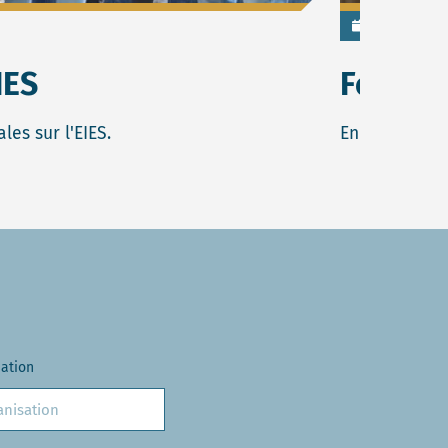
19-09-2024
IES
Formati
les sur l'EIES.
En septembre 
sation