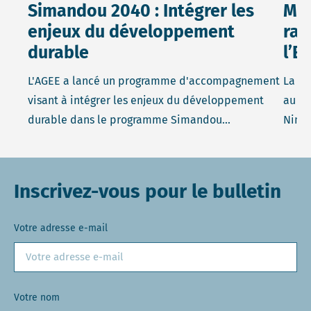
Simandou 2040 : Intégrer les
Mon
enjeux du développement
rap
durable
l’EI
L'AGEE a lancé un programme d'accompagnement
La CN
visant à intégrer les enjeux du développement
au pr
durable dans le programme Simandou...
Nimb
Inscrivez-vous pour le bulletin
Votre adresse e-mail
Votre nom