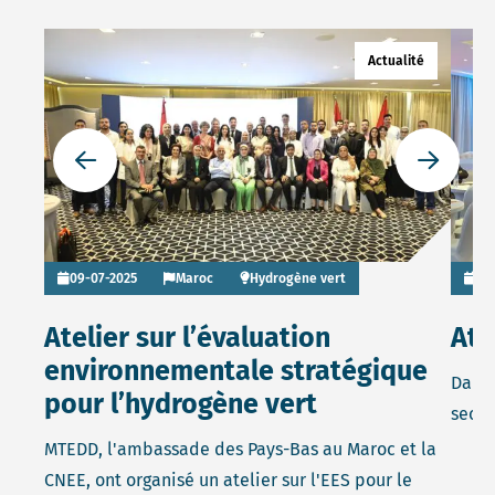
Read more about Atelier sur l’évaluation environnement
Read 
Actualité
Go to previous slide
Go to ne
09-07-2025
Maroc
Hydrogène vert
17
Atelier sur l’évaluation
Ate
environnementale stratégique
Dans 
pour l’hydrogène vert
secte
MTEDD, l'ambassade des Pays-Bas au Maroc et la
CNEE, ont organisé un atelier sur l'EES pour le