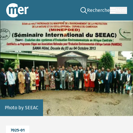
Recherche
Menu
Go to the search page
CNEE – FR
Photo by SEEAC
7025-01