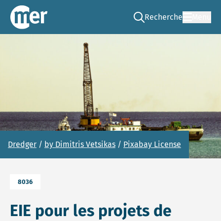
Recherche
Menu
Go to the search page
CNEE – FR
Dredger
/
by Dimitris Vetsikas
/
Pixabay License
8036
EIE pour les projets de