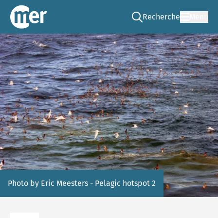
Recherche
Menu
Go to the search page
CNEE – FR
Photo by Eric Meesters - Pelagic hotspot 2