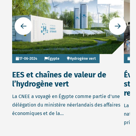
Go to previous slide
Go to ne
17-06-2024
Égypte
Hydrogène vert
04
EES et chaînes de valeur de
Éva
l’hydrogène vert
str
reg
La CNEE a voyagé en Égypte comme partie d'une
délégation du ministère néerlandais des affaires
La CN
économiques et de la...
natio
princ