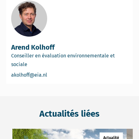
Arend Kolhoff
Conseiller en évaluation environnementale et
sociale
Email Arend Kolhoff
akolhoff@eia.nl
Actualités liées
Read more about EES et chaînes de valeur de l’hydrogè
Read 
Actualité