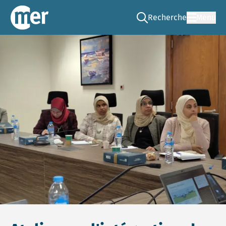
Recherche
Menu
Go to the search page
CNEE – FR